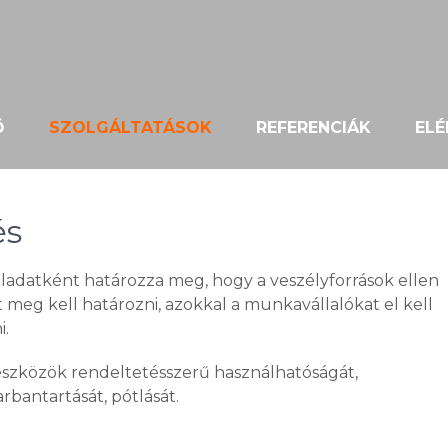
Ő
SZOLGÁLTATÁSOK
REFERENCIÁK
EL
és
adatként határozza meg, hogy a veszélyforrások ellen
eg kell határozni, azokkal a munkavállalókat el kell
i.
eszközök rendeltetésszerű használhatóságát,
rbantartását, pótlását.