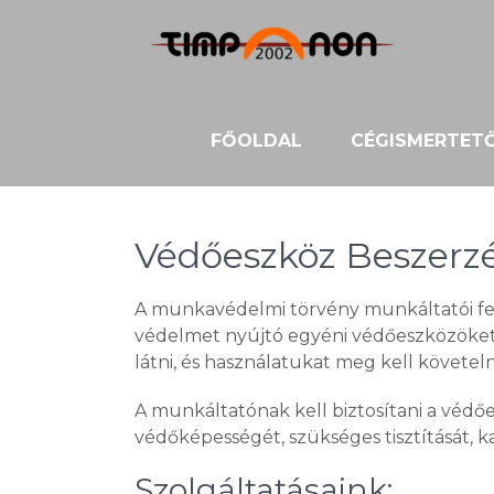
Skip
to
content
FŐOLDAL
CÉGISMERTET
Védőeszköz Beszerz
A munkavédelmi törvény munkáltatói fel
védelmet nyújtó egyéni védőeszközöket m
látni, és használatukat meg kell követeln
A munkáltatónak kell biztosítani a védő
védőképességét, szükséges tisztítását, ka
Szolgáltatásaink: